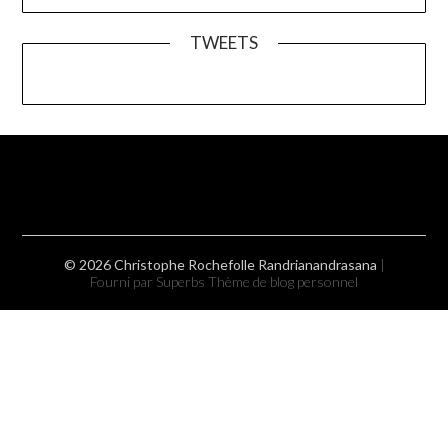
TWEETS
© 2026 Christophe Rochefolle Randrianandrasana
|
Fourni par Superbs
Thème de blog personnel