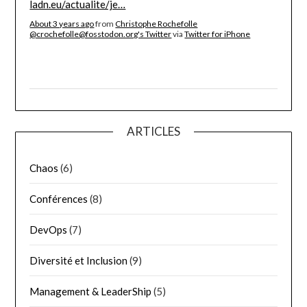
ladn.eu/actualite/je…
About 3 years ago
from
Christophe Rochefolle
@crochefolle@fosstodon.org's Twitter
via
Twitter for iPhone
ARTICLES
Chaos
(6)
Conférences
(8)
DevOps
(7)
Diversité et Inclusion
(9)
Management & LeaderShip
(5)