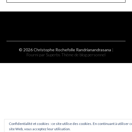
© 2026 Christophe Rochefolle Randrianandrasana
|
Fourni par Superbs
Thème de blog personnel
Confidentialité et cookies : ce site utilise des cookies. En continuant à utiliser c
site Web, vous acceptez leur utilisation.