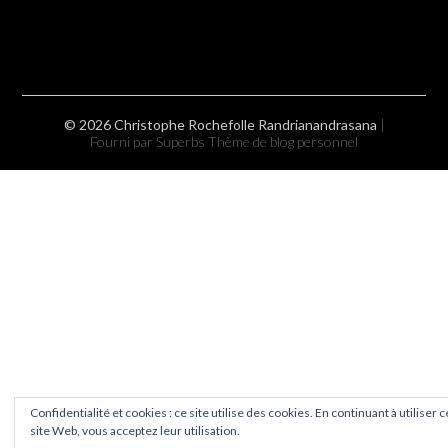
© 2026 Christophe Rochefolle Randrianandrasana
|
Fourni par Superbs
Thème de blog personnel
Confidentialité et cookies : ce site utilise des cookies. En continuant à utiliser c
site Web, vous acceptez leur utilisation.