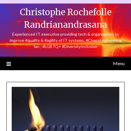
Skip
Christophe Rochefolle
to
content
Randrianandrasana
Experienced IT executive providing tech & organization to
improve #quality & #agility of IT systems, #ChaosEngineering
fan ; #LGBTQ+ #DiversityInclusion
Menu