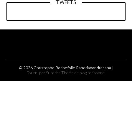
TWEETS
© 2026 Christophe Rochefolle Randrianandrasana
|
Fourni par Superbs
Thème de blog personnel