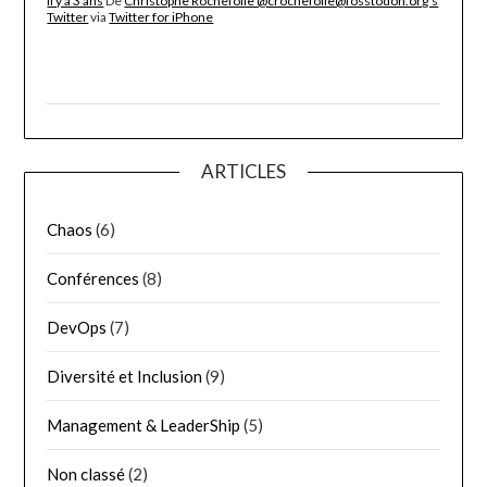
Il y a 3 ans
De
Christophe Rochefolle @crochefolle@fosstodon.org's
Twitter
via
Twitter for iPhone
ARTICLES
Chaos
(6)
Conférences
(8)
DevOps
(7)
Diversité et Inclusion
(9)
Management & LeaderShip
(5)
Non classé
(2)