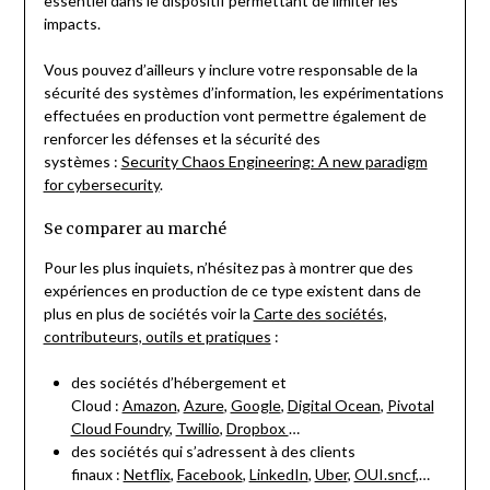
essentiel dans le dispositif permettant de limiter les
impacts.
Vous pouvez d’ailleurs y inclure votre responsable de la
sécurité des systèmes d’information, les expérimentations
effectuées en production vont permettre également de
renforcer les défenses et la sécurité des
systèmes :
Security Chaos Engineering: A new paradigm
for cybersecurity
.
Se comparer au marché
Pour les plus inquiets, n’hésitez pas à montrer que des
expériences en production de ce type existent dans de
plus en plus de sociétés voir la
Carte des sociétés,
contributeurs, outils et pratiques
:
des sociétés d’hébergement et
Cloud :
Amazon
,
Azure
,
Google
,
Digital Ocean
,
Pivotal
Cloud Foundry
,
Twillio
,
Dropbox
…
des sociétés qui s’adressent à des clients
finaux :
Netflix
,
Facebook
,
LinkedIn
,
Uber
,
OUI.sncf
,…